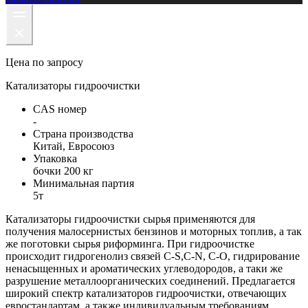
Цена по запросу
Катализаторы гидроочистки
CAS номер
-
Cтрана производства
Китай, Евросоюз
Упаковка
бочки 200 кг
Минимальная партия
5т
Катализаторы гидроочистки сырья применяются для
получения малосернистых бензинов и моторных топлив, а так
же поготовки сырья риформинга. При гидроочистке
происходит гидрогенолиз связей C-S,C-N, C-O, гидрирование
ненасыщенных и ароматических углеводородов, а таки же
разрушение металлоорганических соединений. Предлагается
широкий спектр катализаторов гидроочистки, отвечающих
евростандартам, а также индивидуальным требованиям